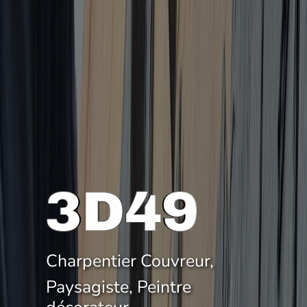
3D49
3D49
3D49
3D49
3D49
3D49
3D49
3D49
3D49
3D49
Charpentier Couvreur,
Paysagiste, Peintre